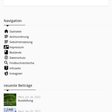
Navigation
home
Startseite
subject
Archivordnung
subject
Gebührensatzung
contact_mail
Impressum
book
Bestände
fingerprint
Datenschutz
search
Findbuchrecherche
live_help
Infoseite
whatshot
Instagram
neueste Beiträge
Wed, Jan 26, 2022
Ausstellung
Wed, Jan 26, 2022