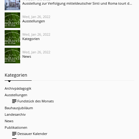
Ausstellung zur Verfolgung mitteldeutscher Sinti und Roma tourt durch Deutschland und Irland
Wed, Jan 26, 2022
Ausstellungen
Wed, Jan 26, 2022
Kategorien
Wed, Jan 26, 2022
News
Kategorien
Archivpädagogik
Ausstellungen
subject
Fundstück des Monats
Bauhausjubiläum
Landesarchiv
News
Publikationen
subject
Dessauer Kalender